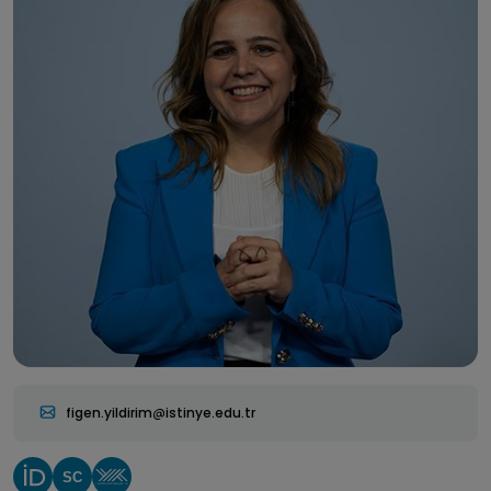
figen.yildirim
istinye.edu.tr
SC