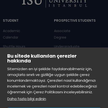
Dipnot
STUDENT
PROSPECTIVE STUDENTS
Academic
Associate
Calendar
Degree
Shuttle Hours
Undergraduate
Bu sitede kullanılan çerezler
Announcements
Graduate Programs
hakkında
Student Information
Continuous Education
Sitemizden en iyi şekilde faydalanabilmeniz için,
amaçlarla sınırlı ve gizliliğe uygun şekilde çerez
ISTINYE
konumlandırmaktayız. Çerezleri nasıl kullandığımızı
incelemek ve çerezleri nasıl kontrol edebileceğinizi
Press
Istinye Post
Our campuses
öğrenmek için Çerez Politikasını inceleyebilirsiniz.
Kit
Daha fazla bilgi edinin