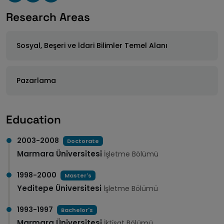
Research Areas
Sosyal, Beşeri ve İdari Bilimler Temel Alanı
Pazarlama
Education
2003-2008
Doctorate
Marmara Üni̇versi̇tesi̇
İşletme Bölümü
1998-2000
Master's
Yedi̇tepe Üni̇versi̇tesi̇
İşletme Bölümü
1993-1997
Bachelor's
Marmara Üni̇versi̇tesi̇
İkti̇sat Bölümü