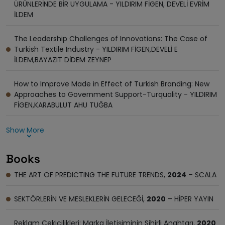
ÜRÜNLERİNDE BİR UYGULAMA - YILDIRIM FİGEN, DEVELİ EVRİM
İLDEM
The Leadership Challenges of Innovations: The Case of
Turkish Textile Industry - YILDIRIM FİGEN,DEVELİ E
İLDEM,BAYAZIT DİDEM ZEYNEP
How to Improve Made in Effect of Turkish Branding: New
Approaches to Government Support-Turquality - YILDIRIM
FİGEN,KARABULUT AHU TUĞBA
Show More
Books
THE ART OF PREDICTING THE FUTURE TRENDS,
2024
– SCALA
SEKTÖRLERİN VE MESLEKLERİN GELECEĞİ,
2020
– HİPER YAYIN
Reklam Çekicilikleri: Marka İletişiminin Sihirli Anahtarı,
2020