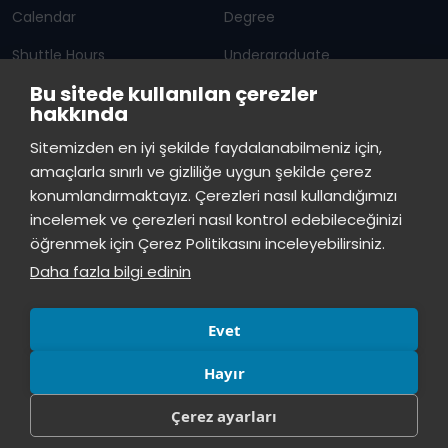
Calendar
Degree
Shuttle Hours
Undergraduate
Bu sitede kullanılan çerezler
Announcements
Graduate Programs
hakkında
Student Information
Continuous Education
Sitemizden en iyi şekilde faydalanabilmeniz için,
amaçlarla sınırlı ve gizliliğe uygun şekilde çerez
ISTINYE
konumlandırmaktayız. Çerezleri nasıl kullandığımızı
incelemek ve çerezleri nasıl kontrol edebileceğinizi
Press
Istinye Post
Our campuses
öğrenmek için Çerez Politikasını inceleyebilirsiniz.
Kit
Daha fazla bilgi edinin
Evet
Hayır
Çerez ayarları
© All rights reserved, İstinye University.