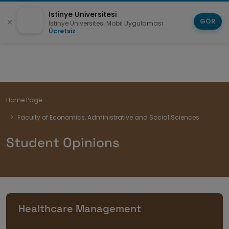
İstinye Üniversitesi
GÖR
İstinye Üniversitesi Mobil Uygulaması
Ücretsiz
Breadcrumb
Home Page
Faculty of Economics, Administrative and Social Sciences
Student Opinions
Healthcare Management