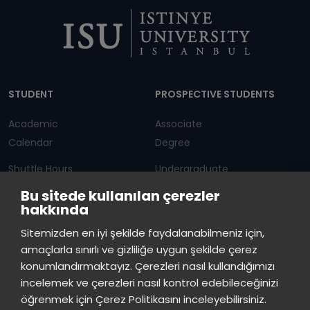
Dipnot
STUDENT
PROSPECTIVE STUDENTS
Academic
Associate
Calendar
Degree
Shuttle Hours
Undergraduate
Bu sitede kullanılan çerezler
Announcements
Graduate Programs
hakkında
Student Information
Continuous Education
Sitemizden en iyi şekilde faydalanabilmeniz için,
amaçlarla sınırlı ve gizliliğe uygun şekilde çerez
ISTINYE
konumlandırmaktayız. Çerezleri nasıl kullandığımızı
incelemek ve çerezleri nasıl kontrol edebileceğinizi
Press
Istinye Post
Our campuses
öğrenmek için Çerez Politikasını inceleyebilirsiniz.
Kit