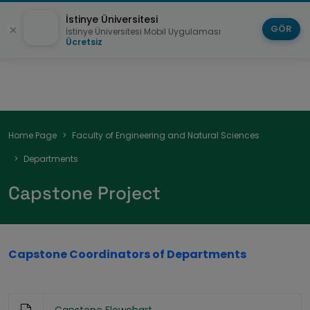
İstinye Üniversitesi
GÖR
İstinye Üniversitesi Mobil Uygulaması
Ücretsiz
Breadcrumb
Home Page
Faculty of Engineering and Natural Sciences
Departments
Capstone Project
Capstone Coordinators
of Departments