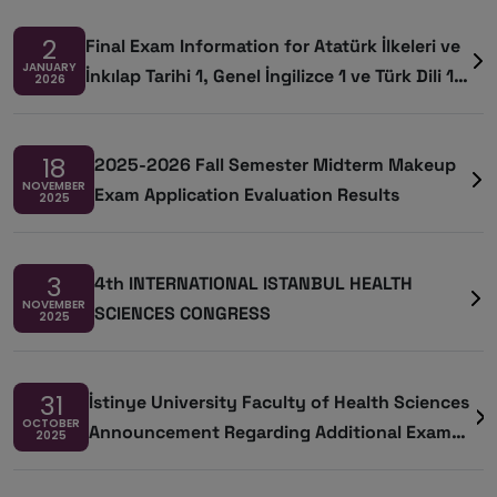
2
Final Exam Information for Atatürk İlkeleri ve
JANUARY
İnkılap Tarihi 1, Genel İngilizce 1 ve Türk Dili 1
2026
Courses
18
2025-2026 Fall Semester Midterm Makeup
NOVEMBER
Exam Application Evaluation Results
2025
3
4th INTERNATIONAL ISTANBUL HEALTH
NOVEMBER
SCIENCES CONGRESS
2025
31
İstinye University Faculty of Health Sciences
OCTOBER
Announcement Regarding Additional Exam
2025
Rights for Students Who Have Completed the
Maximum Period of Study