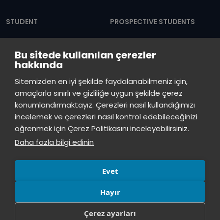
Dipnot
STUDENT
PROSPECTIVE STUDENTS
Academic
Associate
Bu sitede kullanılan çerezler
Calendar
Degree
hakkında
Shuttle Hours
Undergraduate
Sitemizden en iyi şekilde faydalanabilmeniz için,
amaçlarla sınırlı ve gizliliğe uygun şekilde çerez
Announcements
Graduate Programs
konumlandırmaktayız. Çerezleri nasıl kullandığımızı
Student Information
Continuous Education
incelemek ve çerezleri nasıl kontrol edebileceğinizi
öğrenmek için Çerez Politikasını inceleyebilirsiniz.
ISTINYE
Daha fazla bilgi edinin
Press
Istinye Post
Our campuses
Kit
Evet
Hayır
Çerez ayarları