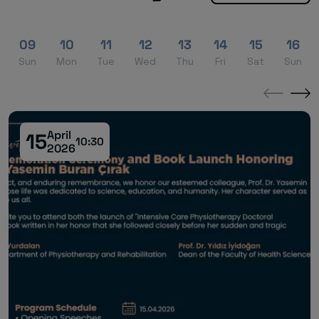
09
10
11
12
13
14
15
16
Sun
Mon
Tue
Wed
Thu
Fri
Sat
Sun
←
→
April
15
10:30
2026