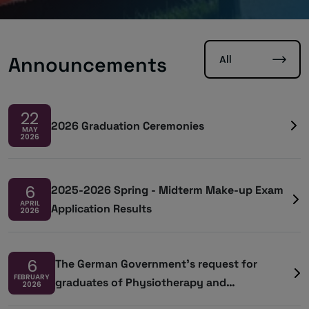
All
Announcements
22
2026 Graduation Ceremonies
MAY
2026
6
2025-2026 Spring - Midterm Make-up Exam
APRIL
Application Results
2026
6
The German Government’s request for
FEBRUARY
graduates of Physiotherapy and
2026
Rehabilitation