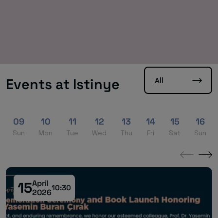
All
Events at Istinye
09
10
11
12
13
14
15
16
Sun
Mon
Tue
Wed
Thu
Fri
Sat
Sun
←
→
April
15
10:30
2026