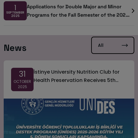
1
Applications for Double Major and Minor
SEPTEMBER
Programs for the Fall Semester of the 2025–
2025
2026 Academic Year
All
News
İstinye University Nutrition Club for
31
Health Preservation Receives 5th
OCTOBER
2025
Term National Project Support from
ÜNİDES