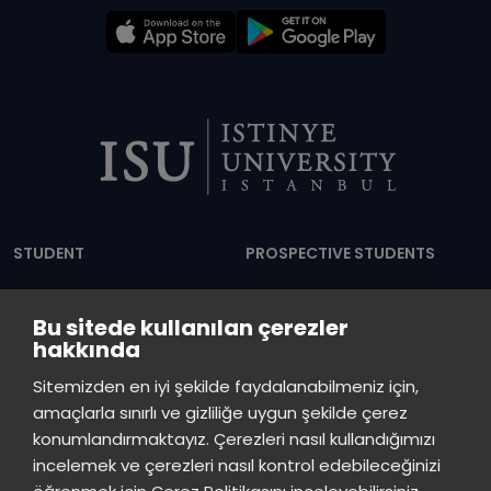
Dipnot
STUDENT
PROSPECTIVE STUDENTS
Academic
Associate
Bu sitede kullanılan çerezler
Calendar
Degree
hakkında
Shuttle Hours
Undergraduate
Sitemizden en iyi şekilde faydalanabilmeniz için,
amaçlarla sınırlı ve gizliliğe uygun şekilde çerez
Announcements
Graduate Programs
konumlandırmaktayız. Çerezleri nasıl kullandığımızı
Student Information
Continuous Education
incelemek ve çerezleri nasıl kontrol edebileceğinizi