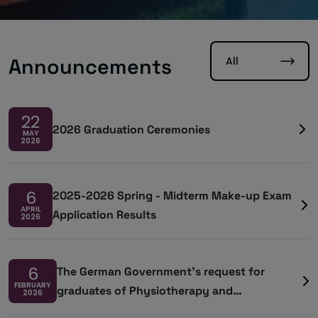
All
Announcements
22
2026 Graduation Ceremonies
MAY
2026
6
2025-2026 Spring - Midterm Make-up Exam
APRIL
Application Results
2026
6
The German Government’s request for
FEBRUARY
graduates of Physiotherapy and
2026
Rehabilitation