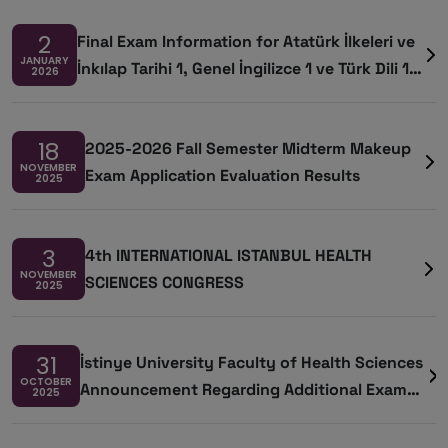
2
Final Exam Information for Atatürk İlkeleri ve
JANUARY
İnkılap Tarihi 1, Genel İngilizce 1 ve Türk Dili 1
2026
Courses
18
2025-2026 Fall Semester Midterm Makeup
NOVEMBER
Exam Application Evaluation Results
2025
3
4th INTERNATIONAL ISTANBUL HEALTH
NOVEMBER
SCIENCES CONGRESS
2025
31
İstinye University Faculty of Health Sciences
OCTOBER
Announcement Regarding Additional Exam
2025
Rights for Students Who Have Completed the
Maximum Period of Study